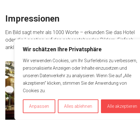
Impressionen
Ein Bild sagt mehr als 1000 Worte – erkunden Sie das Hotel
oder die Location auf den nebenstehenden Bildern. Einfach
anklicken, um die Bilder in Grossansicht zu betrachten.
Wir schätzen Ihre Privatsphäre
Wir verwenden Cookies, um Ihr Surferlebnis zu verbessern,
personalisierte Anzeigen oder Inhalte einzusetzen und
unseren Datenverkehr zu analysieren. Wenn Sie auf „Alle
akzeptieren" klicken, stimmen Sie der Anwendung von
Cookies zu.
Anpassen
Alles ablehnen
Alle akzeptieren
Um unsere Webseite für Sie optimal zu gestalten und fortlauf